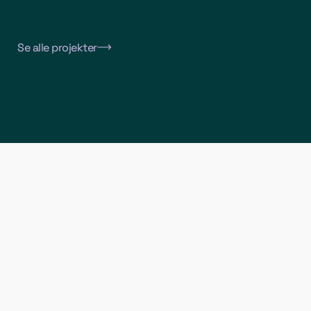
Udforsk projektet
Se alle projekter