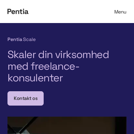
Menu
Spring til indhold
Pentia
Scale
Skaler din virksomhed
med freelance-
konsulenter
Kontakt os
Kontakt os