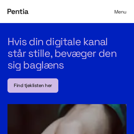
Menu
Spring til indhold
Hvis din digitale kanal
står stille, bevæger den
sig baglæns
Find tjeklisten her
Find tjeklisten her