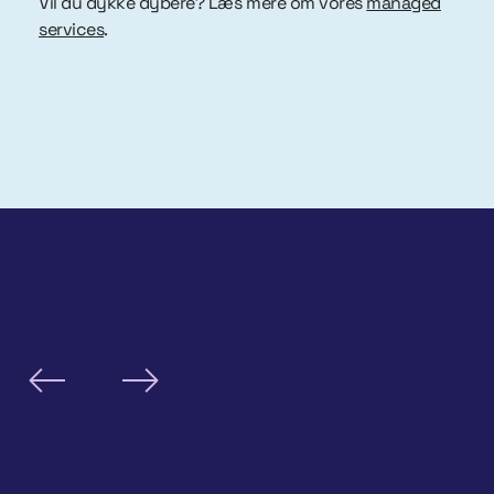
Vil du dykke dybere? Læs mere om vores
managed
services
.