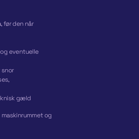
, før den når
 og eventuelle
t snor
ses,
teknisk gæld
 i maskinrummet og