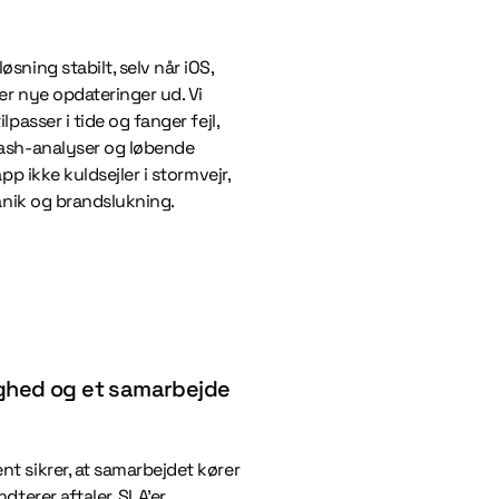
sning stabilt, selv når iOS,
er nye opdateringer ud. Vi
lpasser i tide og fanger fejl,
rash-analyser og løbende
pp ikke kuldsejler i stormvejr,
panik og brandslukning.
ighed og et samarbejde
s
t sikrer, at samarbejdet kører
dterer aftaler, SLA’er,