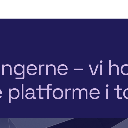
Spring til indhold
ngerne – vi h
e platforme i 