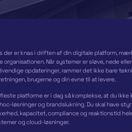
s der er knas i driften af din digitale platform, mær
e organisationen. Når systemer er sløve, nede eller
vendige opdateringer, rammer det ikke bare tekn
retningen, brugerne og din evne til at levere.
fleste platforme er i dag så komplekse, at du ikk
hoc-løsninger og brandslukning. Du skal have styr
kerhed, kapacitet, compliance og reaktionstid hel
temer og cloud-løsninger.