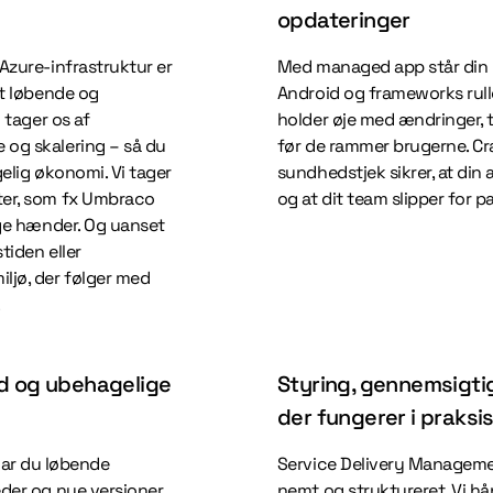
opdateringer
Azure-infrastruktur er
Med managed app står din lø
et løbende og
Android og frameworks rull
i tager os af
holder øje med ændringer, ti
 og skalering – så du
før de rammer brugerne. C
gelig økonomi. Vi tager
sundhedstjek sikrer, at din a
ter, som fx Umbraco
og at dit team slipper for 
gge hænder. Og uanset
tiden eller
ljø, der følger med
.
ld og ubehagelige
Styring, gennemsigt
der fungerer i praksi
ar du løbende
Service Delivery Managemen
eder og nye versioner
nemt og struktureret. Vi hån