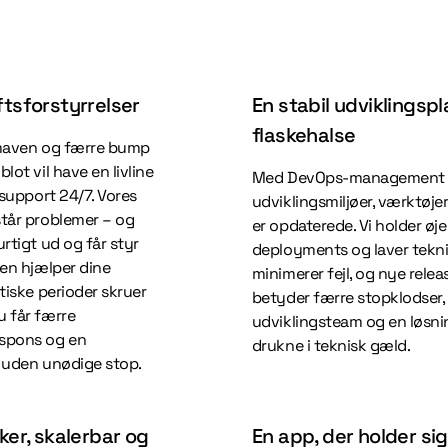
ftsforstyrrelser
En stabil udviklingsp
flaskehalse
i maven og færre bump
lot vil have en livline
Med DevOps-management sør
 support 24/7. Vores
udviklingsmiljøer, værktøjer 
står problemer – og
er opdaterede. Vi holder øje
rtigt ud og får styr
deployments og laver tekni
ten hjælper dine
minimerer fejl, og nye relea
itiske perioder skruer
betyder færre stopklodser, 
u får færre
udviklingsteam og en løsni
espons og en
drukne i teknisk gæld.
e uden unødige stop.
ker, skalerbar og
En app, der holder sig