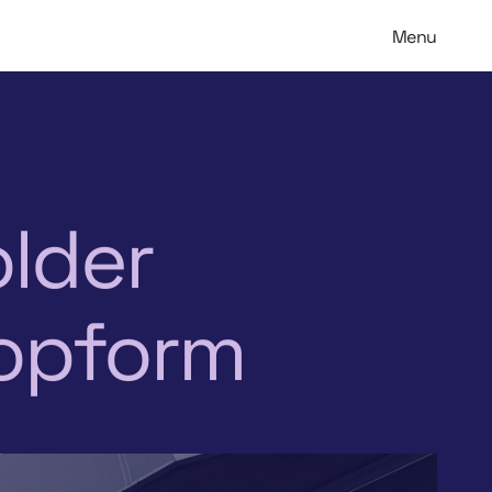
Menu
older
topform