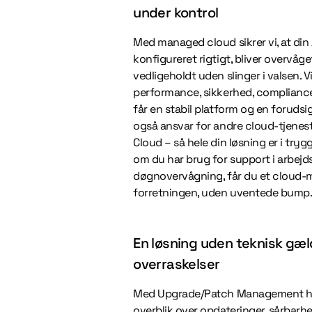
under kontrol
Med managed cloud sikrer vi, at din 
konfigureret rigtigt, bliver overvåg
vedligeholdt uden slinger i valsen. V
performance, sikkerhed, compliance
får en stabil platform og en forudsi
også ansvar for andre cloud-tjenes
Cloud – så hele din løsning er i try
om du har brug for support i arbejds
døgnovervågning, får du et cloud-mi
forretningen, uden uventede bump
En løsning uden teknisk gæ
overraskelser
Med Upgrade/Patch Management h
overblik over opdateringer, sårbarh