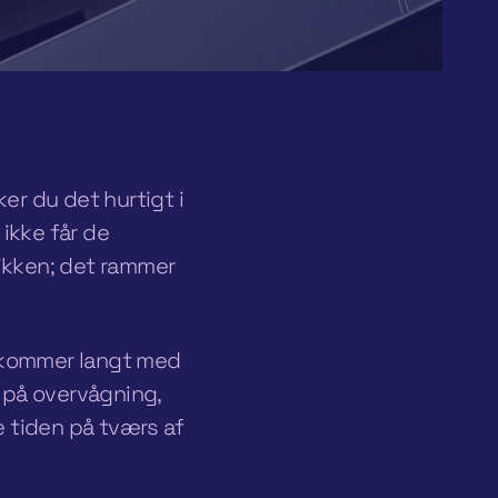
ker du det hurtigt i
 ikke får de
ikken; det rammer
e kommer langt med
 på overvågning,
e tiden på tværs af