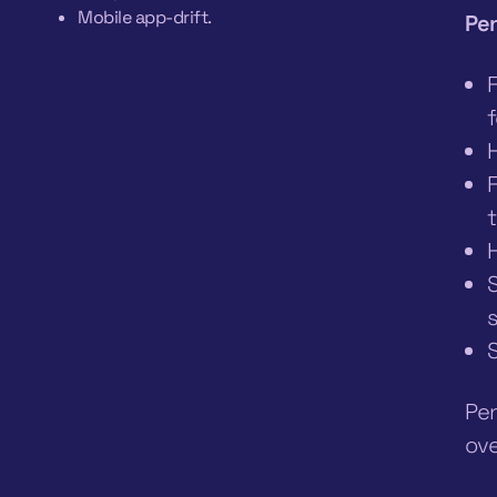
Mobile app-drift.
Pen
F
H
F
H
S
s
S
Pen
ove