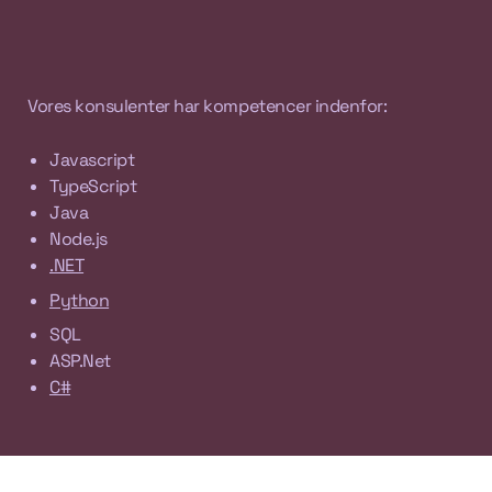
Vores konsulenter har kompetencer indenfor:
Javascript
TypeScript
Java
Node.js
.NET
Python
SQL
ASP.Net
C#