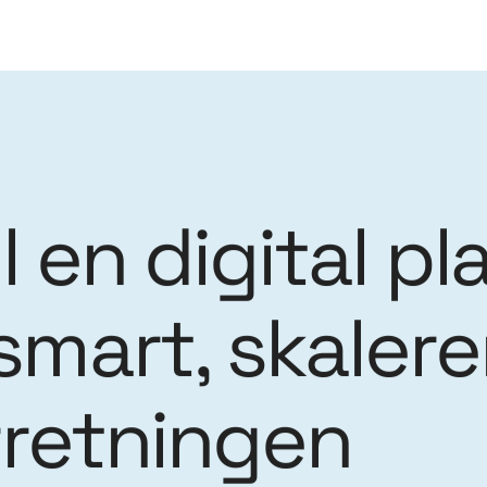
Spring til indhold
l en digital pl
smart, skaler
rretningen