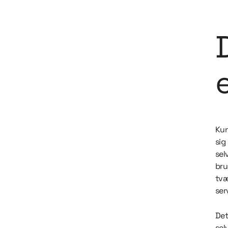
Kun
sig
sel
bru
tvæ
ser
Det
sel