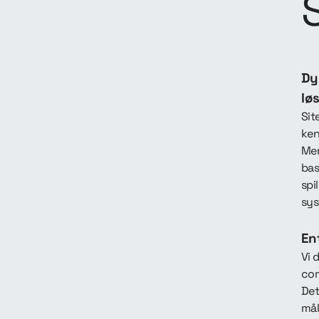
Dy
lø
Sit
ken
Men
bas
spi
sy
En
Vi 
com
Det
mål