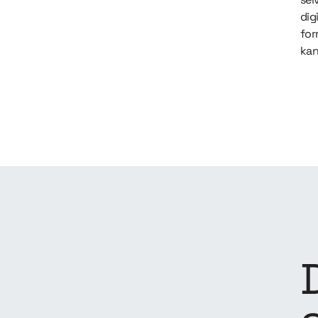
dig
for
kan