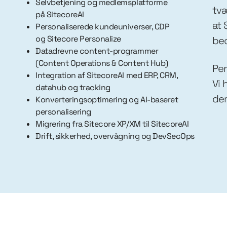
Selvbetjening og medlemsplatforme
tvæ
på SitecoreAI
at 
Personaliserede kundeuniverser, CDP
og Sitecore Personalize
bed
Datadrevne content-programmer
(Content Operations & Content Hub)
Pen
Integration af SitecoreAI med ERP, CRM,
Vi 
datahub og tracking
der
Konverteringsoptimering og AI-baseret
personalisering
Migrering fra Sitecore XP/XM til SitecoreAI
Drift, sikkerhed, overvågning og DevSecOps