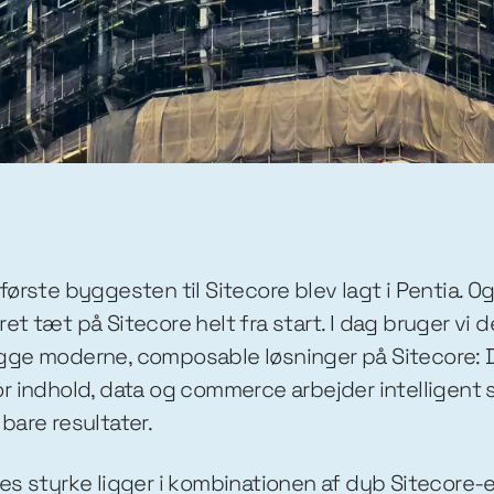
første byggesten til Sitecore blev lagt i Pentia. Og
et tæt på Sitecore helt fra start. I dag bruger vi de
ge moderne, composable løsninger på Sitecore: Di
r indhold, data og commerce arbejder intelligen
bare resultater.
es styrke ligger i kombinationen af dyb Sitecore