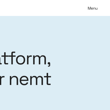
Menu
atform,
er nemt