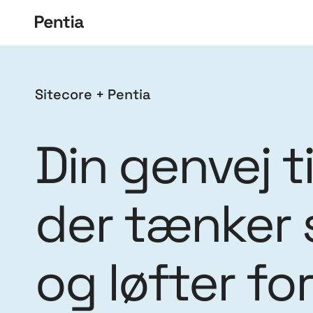
Sitecore + Pentia
Din genvej ti
der tænker 
og løfter fo