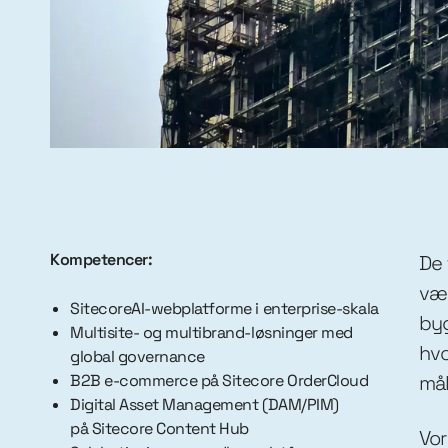
Kompetencer:
De 
vær
SitecoreAI-webplatforme i enterprise-skala
byg
Multisite- og multibrand-løsninger med
hvo
global governance
B2B e-commerce på Sitecore OrderCloud
mål
Digital Asset Management (DAM/PIM)
på Sitecore Content Hub
Vor