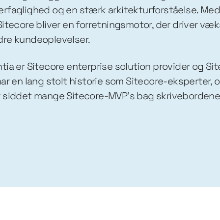
rfaglighed og en stærk arkitekturforståelse. Med 
Sitecore bliver en forretningsmotor, der driver væ
re kundeoplevelser.
tia er Sitecore enterprise solution provider og Si
har en lang stolt historie som Sitecore-eksperter,
 siddet mange Sitecore-MVP’s bag skrivebordene