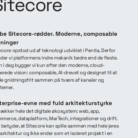
Sitecore
be Sitecore-rødder. Moderne, composable
sninger
ecore opstod ud af teknologi udviklet i Pentia. Derfor
der vi platformens indre mekanik bedre end de fleste.
 i dag bygger vi kun efter den moderne, cloud-
erede vision: composable, AI-drevet og designet til at
lle gnidningsfrit sammen på tværs af kanaler og
stemer.
terprise-evne med fuld arkitekturstyrke
dækker hele det digitale økosystem: web, app,
merce, dataplatform, MarTech, integrationer og drift.
 betyder, at Sitecore kan spille sammen med hele jeres
arkitektur og ikke ender som et isoleret projekt i en