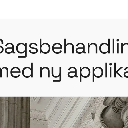
Spring til indhold
Sagsbehandling
med ny applik