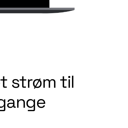
 strøm til
sgange