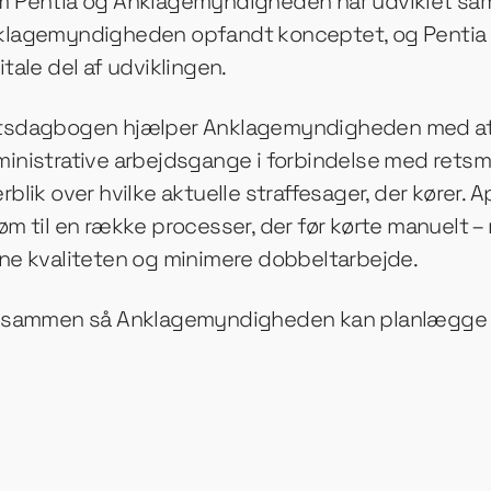
m Pentia og Anklagemyndigheden har udviklet s
klagemyndigheden opfandt konceptet, og Pentia
itale del af udviklingen.
tsdagbogen hjælper Anklagemyndigheden med at 
inistrative arbejdsgange i forbindelse med rets
rblik over hvilke aktuelle straffesager, der kører. 
øm til en række processer, der før kørte manuelt –
ne kvaliteten og minimere dobbeltarbejde.
t sammen så Anklagemyndigheden kan planlægge m