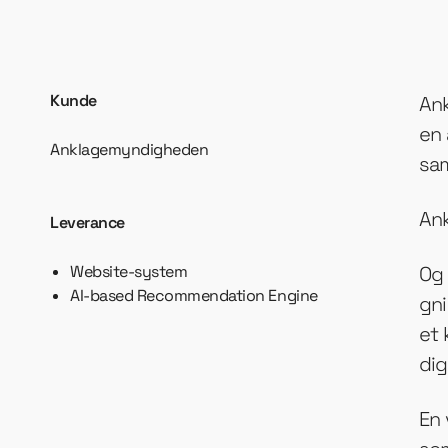
Kunde
Ank
en 
Anklagemyndigheden
sa
Ank
Leverance
Website-system
Og 
AI-based Recommendation Engine
gni
et 
dig
En 