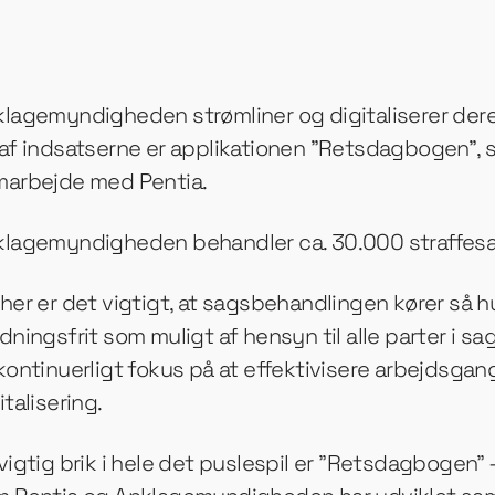
lagemyndigheden strømliner og digitaliserer der
af indsatserne er applikationen ”Retsdagbogen”, s
marbejde med Pentia.
lagemyndigheden behandler ca. 30.000 straffesa
her er det vigtigt, at sagsbehandlingen kører så h
dningsfrit som muligt af hensyn til alle parter i sa
kontinuerligt fokus på at effektivisere arbejdsgan
italisering.
vigtig brik i hele det puslespil er ”Retsdagbogen” 