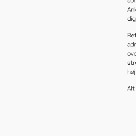
so
An
dig
Re
adm
ove
str
høj
Al