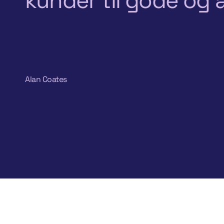
kunder til gode og a
Alan Coates