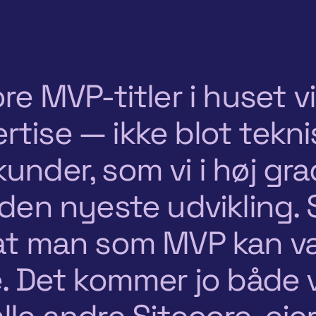
ore MVP-titler i huset v
rtise — ikke blot tekn
under, som vi i høj gr
 den nyeste udvikling.
, at man som MVP kan 
re. Det kommer jo både 