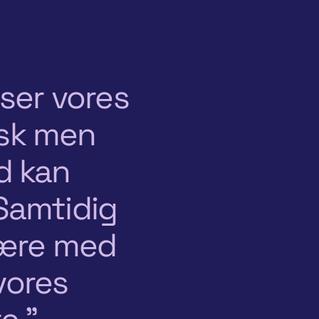
iser vores
isk men
ad kan
 Samtidig
være med
vores