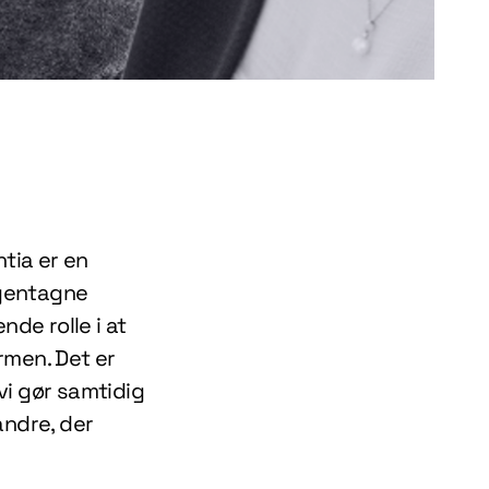
ntia er en
 gentagne
nde rolle i at
rmen. Det er
vi gør samtidig
andre, der