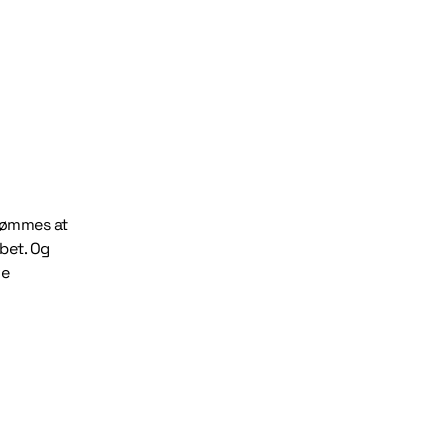
edømmes at
bet. Og
ve