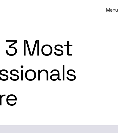
Menu
n 3 Most
ssionals
re