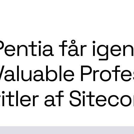
Spring til indhold
Pentia får ige
Valuable Profe
titler af Siteco